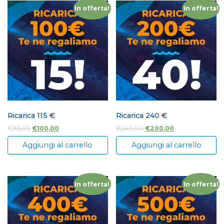
In offerta!
In offerta!
Ricarica 115 €
Ricarica 240 €
€
115,00
€
100,00
€
240,00
€
200,00
Aggiungi al carrello
Aggiungi al carrello
In offerta!
In offerta!