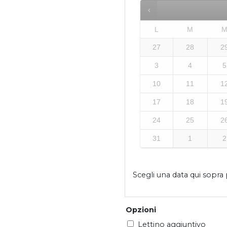
L
M
27
28
2
3
4
5
10
11
1
17
18
1
24
25
2
31
1
2
Scegli una data qui sopra p
Opzioni
Lettino aggiuntivo