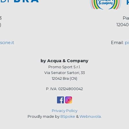
3
Pia
)
12040
cine.it
Email:
pi
by Acqua & Company
Promo Sport S.r.l.
Via Senator Sartori, 33
12042 Bra (CN)
P. IVA: 02124800042
Privacy Policy
Proudly made by
BSpoke
&
Webnuvola
.