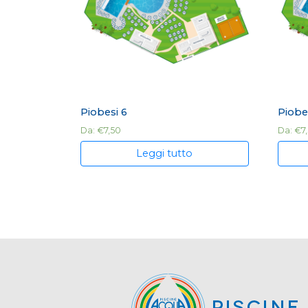
Piobesi 6
Piobe
Da:
€
7,50
Da:
€
7
Leggi tutto