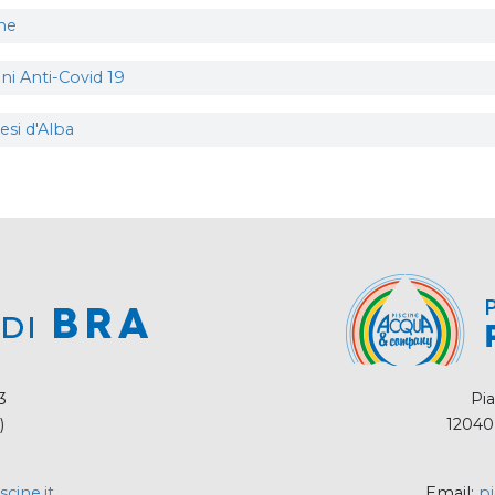
ine
ni Anti-Covid 19
si d'Alba
3
Pia
)
12040
cine.it
Email:
pi