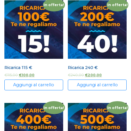
In offerta!
In offerta!
Ricarica 115 €
Ricarica 240 €
€
115,00
€
100,00
€
240,00
€
200,00
Aggiungi al carrello
Aggiungi al carrello
In offerta!
In offerta!