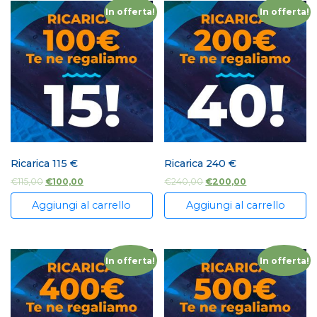
In offerta!
In offerta!
Ricarica 115 €
Ricarica 240 €
€
115,00
€
100,00
€
240,00
€
200,00
Aggiungi al carrello
Aggiungi al carrello
In offerta!
In offerta!