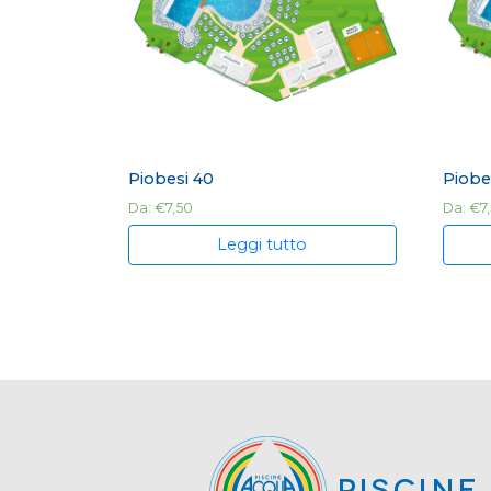
Piobesi 40
Piobe
Da:
€
7,50
Da:
€
7
Leggi tutto