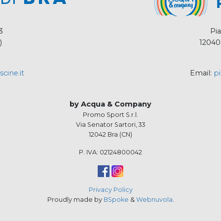
3
Pia
)
12040
cine.it
Email:
pi
by Acqua & Company
Promo Sport S.r.l.
Via Senator Sartori, 33
12042 Bra (CN)
P. IVA: 02124800042
Privacy Policy
Proudly made by
BSpoke
&
Webnuvola
.