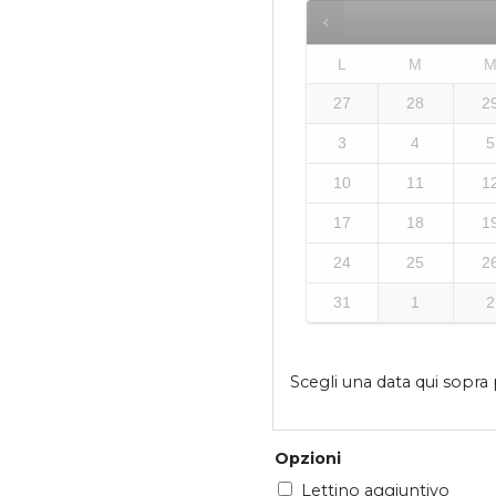
L
M
27
28
2
3
4
5
10
11
1
17
18
1
24
25
2
31
1
2
Scegli una data qui sopra p
Opzioni
Lettino aggiuntivo