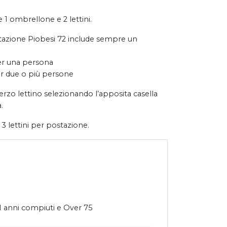
 ombrellone e 2 lettini.
tazione Piobesi 72 include sempre un
er una persona
r due o più persone
erzo lettino selezionando l’apposita casella
.
 3 lettini per postazione.
1 anni compiuti e Over 75