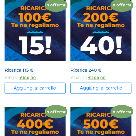
In offerta!
In offerta!
Ricarica 115 €
Ricarica 240 €
€
115,00
€
100,00
€
240,00
€
200,00
Aggiungi al carrello
Aggiungi al carrello
In offerta!
In offerta!