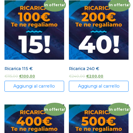
In offerta!
In offerta!
Ricarica 115 €
Ricarica 240 €
€
115,00
€
100,00
€
240,00
€
200,00
Aggiungi al carrello
Aggiungi al carrello
In offerta!
In offerta!